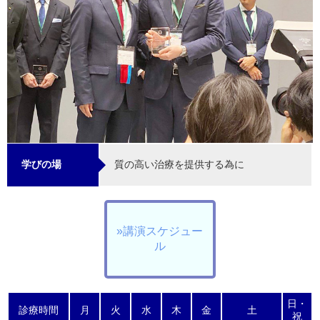
質の高い治療を提供する為に
学びの場
»講演スケジュー
ル
日・
診療時間
月
火
水
木
金
土
祝