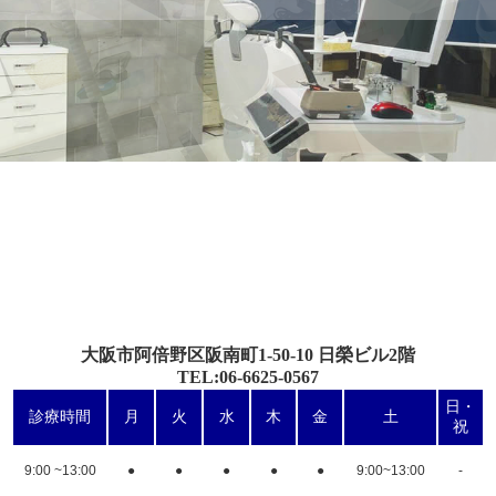
大阪市阿倍野区阪南町1-50-10 日榮ビル2階
TEL:06-6625-0567
日・
診療時間
月
火
水
木
金
土
祝
9:00 ~13:00
●
●
●
●
●
9:00~13:00
-