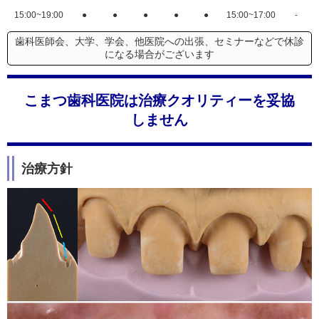
15:00~19:00
●
●
●
●
●
15:00~17:00
-
歯科医師会、大学、学会、他医院への出張、セミナーなどで休診
になる場合がございます
こまつ歯科医院は治療クオリティーを妥協
しません
治療方針