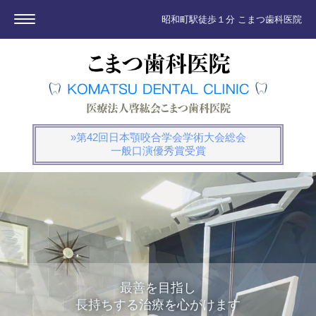
昭和町駅徒歩１分 こまつ歯科医院
»第42回日本顎咬合学会学術大会総会
一般口演優秀賞受賞
最善を目指し
長持ちする治療を心がけます