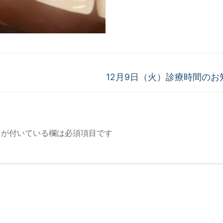
次
12月9日（火）診療時間のお
の
投
稿:
が付いている欄は必須項目です