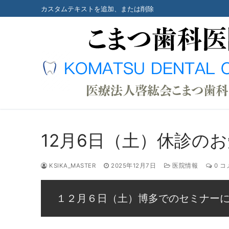
コ
カスタムテキストを追加、または削除
ン
テ
ン
ツ
へ
ス
キ
ッ
プ
12月6日（土）休診の
KSIKA_MASTER
2025年12月7日
医院情報
0 コ
１２月６日（土）博多でのセミナー