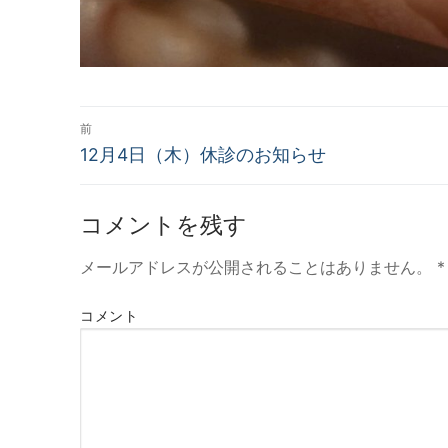
投
前
過
12月4日（木）休診のお知らせ
稿
去
ナ
の
コメントを残す
投
ビ
稿:
メールアドレスが公開されることはありません。
*
ゲ
ー
コメント
シ
ョ
ン