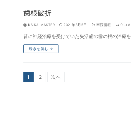
歯根破折
KSIKA_MASTER
2021年3月5日
医院情報
0 コ
昔に神経治療を受けていた失活歯の歯の根の治療を
続きを読む →
投
1
2
次へ
稿
ナ
ビ
ゲ