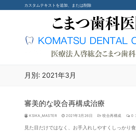
コ
カスタムテキストを追加、または削除
ン
テ
ン
ツ
へ
ス
キ
ッ
プ
月別: 2021年3月
審美的な咬合再構成治療
KSIKA_MASTER
2021年3月26日
咬合再構成
0
見た目だけではなく、お手入れしやすくしっかり食