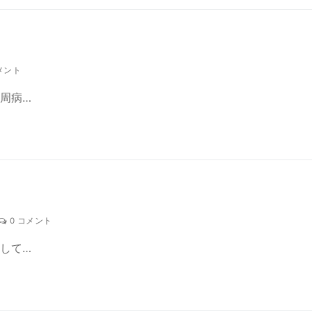
メント
周病…
0 コメント
して…