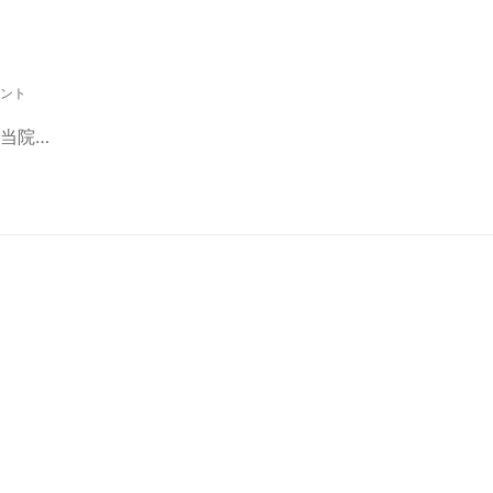
メント
当院…