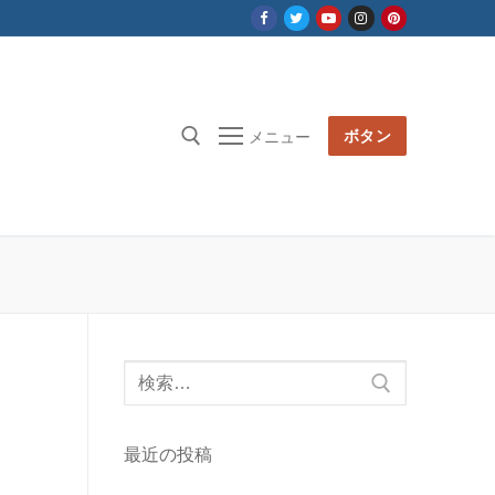
ボタン
メニュー
検
索
対
最近の投稿
象: