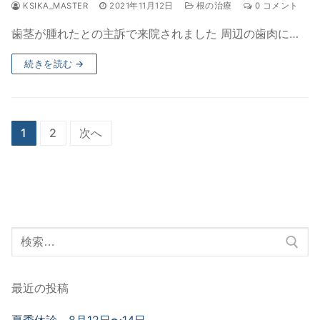
KSIKA_MASTER
2021年11月12日
根の治療
0 コメント
歯茎が腫れたとの主訴で来院されました 周辺の歯肉に…
続きを読む →
投
1
2
次へ
稿
ナ
ビ
ゲ
検
ー
索
シ
対
最近の投稿
象:
ョ