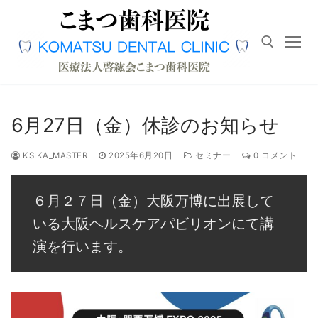
コ
ン
テ
ン
ツ
へ
検索対象:
ス
6月27日（金）休診のお知らせ
キ
ッ
KSIKA_MASTER
2025年6月20日
セミナー
0 コメント
プ
６月２７日（金）大阪万博に出展して
いる大阪ヘルスケアパビリオンにて講
演を行います。