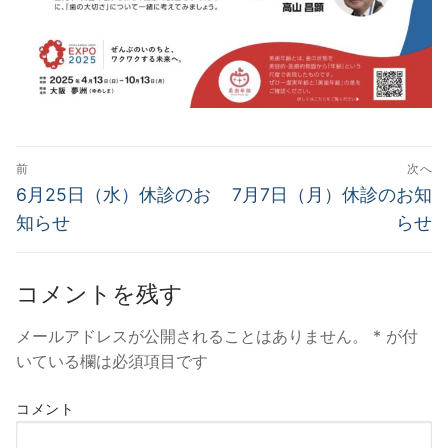
投
前
次へ
稿
過
次
6月25日（水）休診のお
7月7日（月）休診のお知
去
の
ナ
知らせ
らせ
の
投
ビ
投
稿:
ゲ
コメントを残す
稿:
ー
メールアドレスが公開されることはありません。
*
が付
シ
いている欄は必須項目です
ョ
コメント
ン