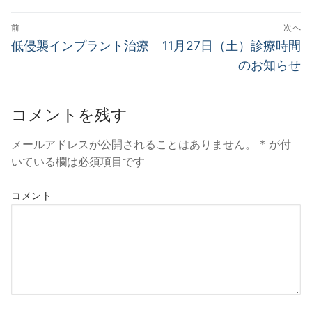
投
前
次へ
稿
過
次
低侵襲インプラント治療
11月27日（土）診療時間
去
の
ナ
のお知らせ
の
投
ビ
投
稿:
ゲ
コメントを残す
稿:
ー
メールアドレスが公開されることはありません。
*
が付
シ
いている欄は必須項目です
ョ
コメント
ン