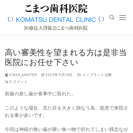
コ
ン
テ
ン
ツ
へ
検索対象:
ス
高い審美性を望まれる方は是非当
キ
医院にお任せ下さい
ッ
プ
KSIKA_MASTER
2022年11月19日
インプラント治療
0 コメント
前歯の差し歯が食事中に取れた。
このような場合、見た目を大きく損なう為、急患で来院さ
れる事が多いです。
今回は神経の無い歯が硬い食べ物で折れてしまい残念なが