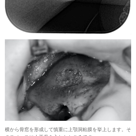
横から骨窓を形成して慎重に上顎洞粘膜を挙上します。そ