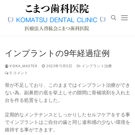
コ
ン
テ
ン
ツ
へ
検索対象:
ス
インプラントの9年経過症例
キ
ッ
KSIKA_MASTER
2022年11月5日
インプラント治療
プ
0 コメント
骨が不足しており、このままではインプラント治療ができ
ない為、副鼻腔の底を挙上しその隙間に骨補填剤を入れ土
台を作る処置をしました。
定期的なメンテナンスとしっかりしたセルフケアをする事
でインプラントはご自分の歯と同じ違和感の少ない環境を
維持する事ができます。