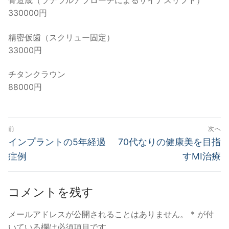
骨造成（ラテラルアプローチによるサイナスリフト）
330000円
精密仮歯（スクリュー固定）
33000円
チタンクラウン
88000円
投
前
次へ
稿
過
次
インプラントの5年経過
70代なりの健康美を目指
去
の
ナ
症例
すMI治療
の
投
ビ
投
稿:
ゲ
コメントを残す
稿:
ー
メールアドレスが公開されることはありません。
*
が付
シ
いている欄は必須項目です