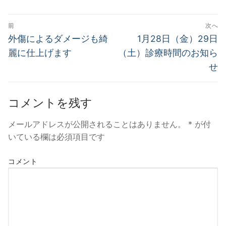
投
前
次へ
稿
過
次
外傷によるダメージも綺
1月28日（金）29日
去
の
ナ
麗に仕上げます
（土）診療時間のお知ら
の
投
せ
ビ
投
稿:
ゲ
稿:
コメントを残す
ー
シ
メールアドレスが公開されることはありません。
*
が付
ョ
いている欄は必須項目です
ン
コメント