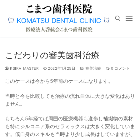
コ
ン
テ
ン
ツ
へ
検索対象:
ス
こだわりの審美歯科治療
キ
ッ
KSIKA_MASTER
2022年1月25日
審美治療
0 コメント
プ
このケースは今から5年前のケースになります。
当時と今を比較しても治療の流れ自体に大きな変化はあり
ません。
もちろん5年経てば周囲の医療機器も進歩し補綴物の素材
も特にジルコニア系のセラミックスは大きく変化していま
す。僕自身のスキルも当時より少し成長はしていますが、